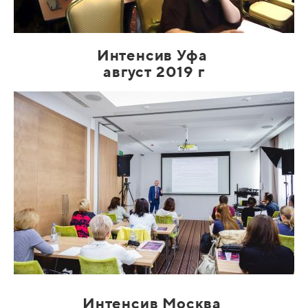
Интенсив Уфа
август 2019 г
Нажмите для просмотра
Интенсив Москва