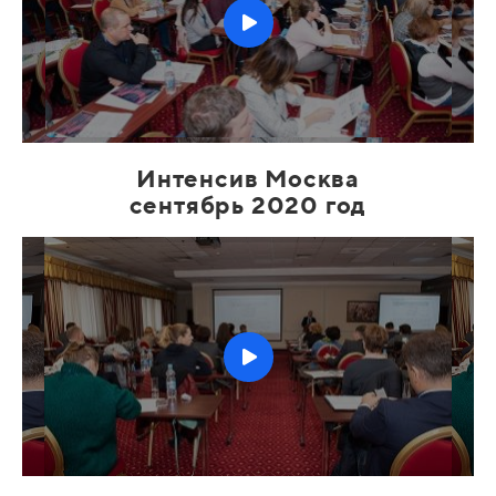
Интенсив Москва
сентябрь 2020 год