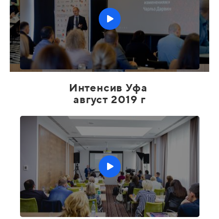
Интенсив Уфа
август 2019 г