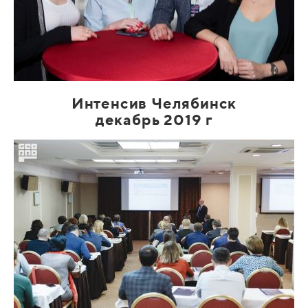
Нажмите для просмотра
Интенсив Челябинск
декабрь 2019 г
Нажмите для просмотра