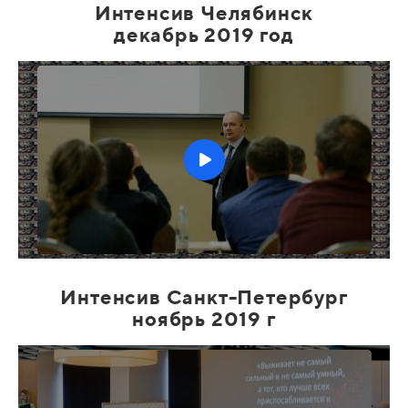
Интенсив Челябинск
декабрь 2019 год
Интенсив Санкт-Петербург
ноябрь 2019 г