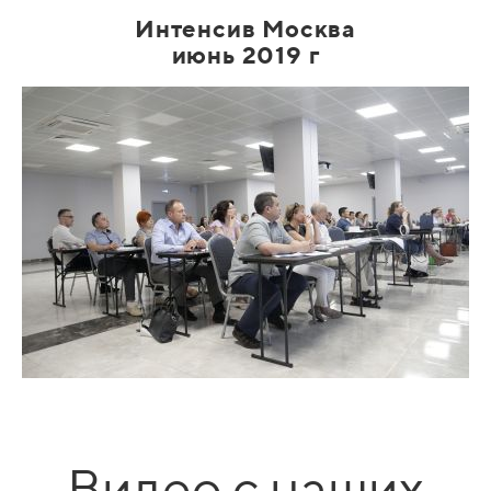
Интенсив Москва
июнь 2019 г
Нажмите для просмотра
Видео с наших